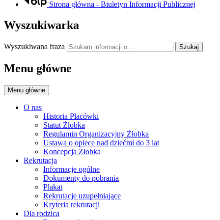
Strona główna - Biuletyn Informacji Publicznej
Wyszukiwarka
Wyszukiwana fraza
Szukaj
Menu główne
Menu główne
O nas
Historia Placówki
Statut Żłobka
Regulamin Organizacyjny Żłobka
Ustawa o opiece nad dziećmi do 3 lat
Koncepcja Żłobka
Rekrutacja
Informacje ogólne
Dokumenty do pobrania
Plakat
Rekrutacje uzupełniające
Kryteria rekrutacji
Dla rodzica