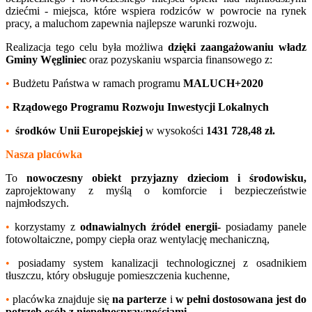
dziećmi - miejsca, które wspiera rodziców w powrocie na rynek
pracy, a maluchom zapewnia najlepsze warunki rozwoju.
Realizacja tego celu była możliwa
dzięki zaangażowaniu władz
Gminy Węgliniec
oraz pozyskaniu wsparcia finansowego z:
•
Budżetu Państwa w ramach programu
MALUCH+2020
•
Rządowego Programu Rozwoju Inwestycji Lokalnych
•
środków Unii Europejskiej
w wysokości
1431 728,48 zł.
Nasza placówka
To
nowoczesny obiekt przyjazny dzieciom i środowisku,
zaprojektowany z myślą o komforcie i bezpieczeństwie
najmłodszych.
•
korzystamy z
odnawialnych źródeł energii-
posiadamy panele
fotowoltaiczne, pompy ciepła oraz wentylację mechaniczną,
•
posiadamy system kanalizacji technologicznej z osadnikiem
tłuszczu, który obsługuje pomieszczenia kuchenne,
•
placówka znajduje się
na parterze
i
w pełni dostosowana jest do
potrzeb osób z niepełnosprawnościami,